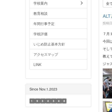
学校案内
全
教育相談
AL
投稿日時
年間行事予定
７月
学校評価
今回
いじめ防止基本方針
そし
アクセスマップ
教え
ジャ
LINK
Since Nov.1.2023
1
9
3
4
3
4
8