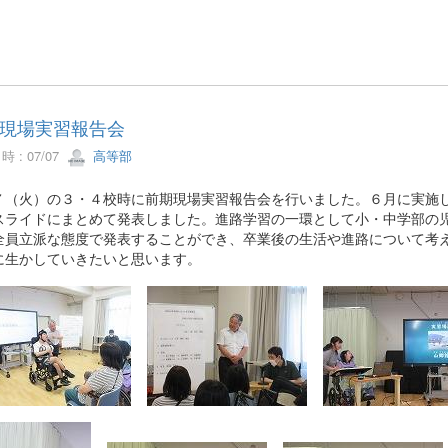
現場実習報告会
 : 07/07
高等部
７（火）の３・４校時に前期現場実習報告会を行いました。６月に実施
スライドにまとめて発表しました。進路学習の一環として小・中学部の
全員立派な態度で発表することができ、卒業後の生活や進路について考
に生かしていきたいと思います。