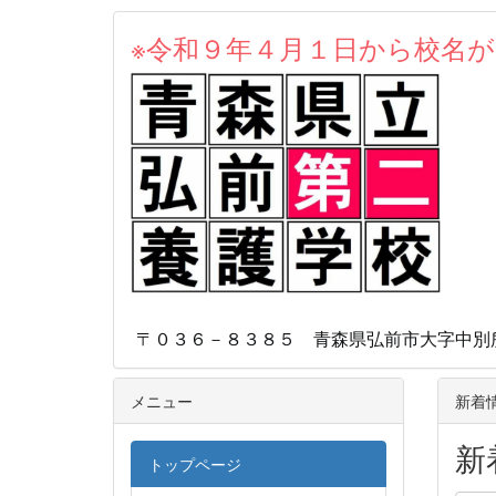
※令和９年４月１日から校名
本校
〒０３６－８３８５ 青森県弘前市大字中別所字
メニュー
新着
新
トップページ