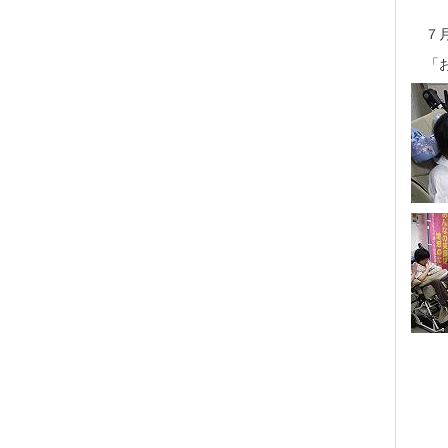
７月
「お