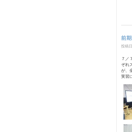
前期
投稿日時
７／
ぞれ
が、
実習