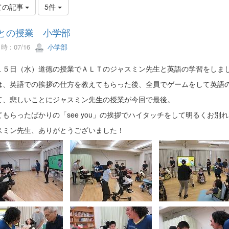
ての記事
5件
Tとの授業 小学部
 : 07/16
小学部
１５日（水）道徳の授業でＡＬＴのジャスミン先生と英語の学習をしま
は、英語での挨拶の仕方を教えてもらった後、全員でゲームをして英語
て、悲しいことにジャスミン先生の授業が今回で最後。
てもらったばかりの「see you」の挨拶でハイタッチをして明るくお別
スミン先生、ありがとうございました！