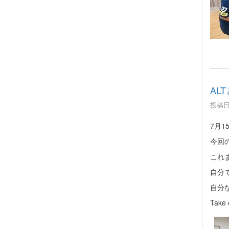
AL
投稿日時
7月
今回
これ
自分
自分
Take 