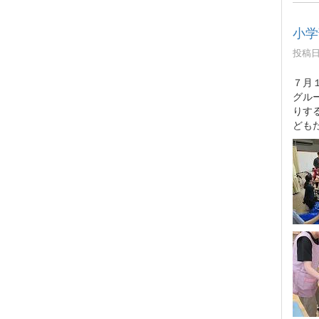
小学
投稿日時
７月
グル
りす
ども