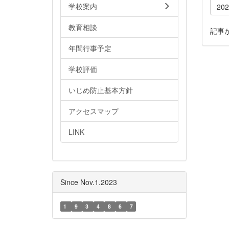
学校案内
20
教育相談
記事
年間行事予定
学校評価
いじめ防止基本方針
アクセスマップ
LINK
Since Nov.1.2023
1
9
3
4
8
6
7