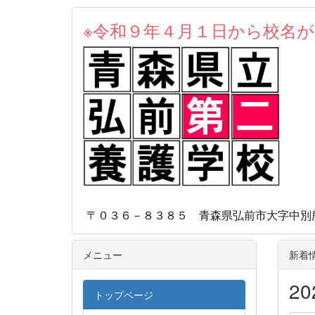
※令和９年４月１日から校名
本校
〒０３６－８３８５ 青森県弘前市大字中別所字
メニュー
新着
2
トップページ