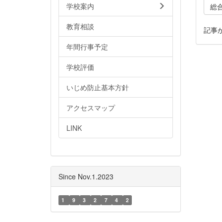
学校案内
総
教育相談
記事
年間行事予定
学校評価
いじめ防止基本方針
アクセスマップ
LINK
Since Nov.1.2023
1
9
3
2
7
4
2