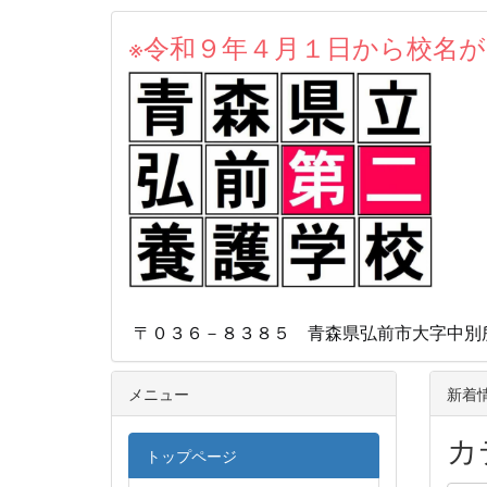
※令和９年４月１日から校名
本校
〒０３６－８３８５ 青森県弘前市大字中別所字
メニュー
新着
カ
トップページ