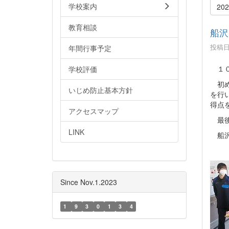
学校案内
20
教育相談
船沢
投稿日時
年間行事予定
１０
学校評価
初め
いじめ防止基本方針
を行
得点
アクセスマップ
最後
LINK
船沢
Since Nov.1.2023
1
9
3
0
1
3
4