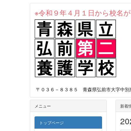
※令和９年４月１日から校名
本校
〒０３６－８３８５ 青森県弘前市大字中別所字
メニュー
新着
2
トップページ