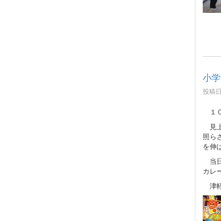
小学
投稿日時
１０
見上
照ら
を伸
当日
カレ
津軽