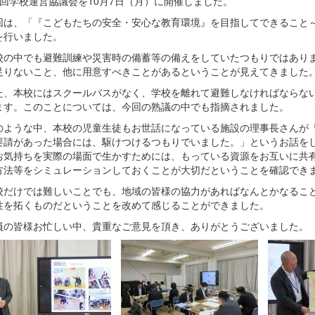
回学校運営協議会を10月7日（月）に開催しました。
は、「『こどもたちの安全・安心な教育環境』を目指してできること～
を行いました。
の中でも避難訓練や災害時の備蓄等の備えをしていたつもりではありま
足りないこと、他に用意すべきことがあるということが見えてきました
、本校にはスクールバスがなく、学校を離れて避難しなければならない
ます。このことについては、今回の熟議の中でも指摘されました。
ような中、本校の児童生徒もお世話になっている施設の理事長さんが「
要請があった場合には、駆けつけるつもりでいました。」というお話を
お気持ちを実際の場面で生かすためには、もっている資源をお互いに共
方法等をシミュレーションしておくことが大切だということを確認でき
だけでは難しいことでも、地域の皆様の協力があればなんとかなること
性を拓くものだということを改めて感じることができました。
の皆様お忙しい中、貴重なご意見を頂き、ありがとうございました。