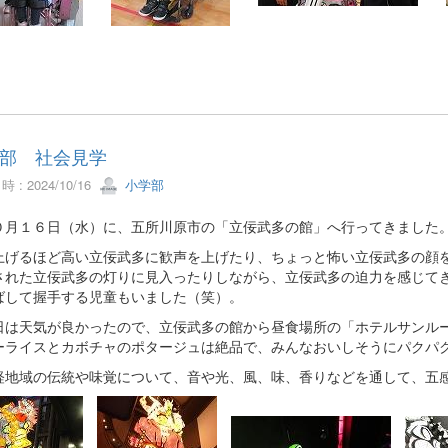
部 社会見学
 : 2024/10/16
小学部
月１６日（水）に、五所川原市の「立佞武多の館」へ行ってきました
げるほど高い立佞武多に歓声を上げたり、ちょっと怖い立佞武多の顔を
された立佞武多の灯りに見入ったりしながら、立佞武多の迫力を感じて
ばして握手する児童もいました（笑）。
は天気が良かったので、立佞武多の館から昼食場所の「ホテルサンルー
ーライスとカボチャのポタージュは絶品で、みんなおいしそうにパクパ
地域の伝統や味覚について、音や光、風、味、香りなどを通して、五感