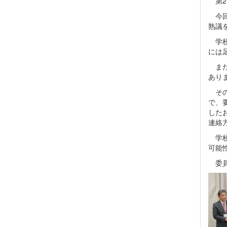
第2
今回
熟議
学校
には
また
あり
その
で、
した
連絡
学校
可能
委員